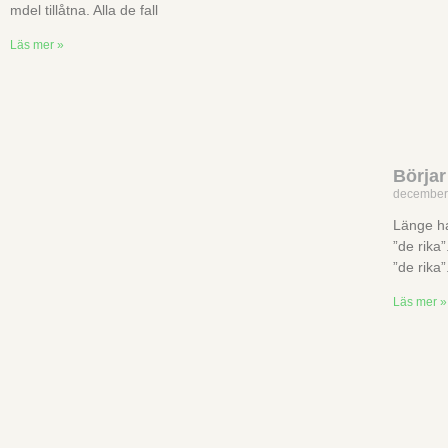
mdel tillåtna. Alla de fall
Läs mer »
Börjar
december
Länge ha
”de rika
”de rika
Läs mer »