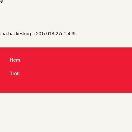
le
sanna-backeskog_c201c018-27e1-4f3f-
Hem
Troll