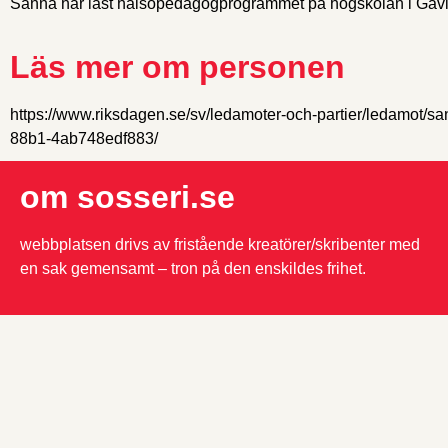
Sanna har läst hälsopedagogprogrammet på högskolan i Gäv
Läs mer om personen
https://www.riksdagen.se/sv/ledamoter-och-partier/ledamot/
88b1-4ab748edf883/
om sosseri.se
webbplatsen drivs av fristående kreatörer/skribenter med
en sak gemensamt – tron på den enskildes frihet.