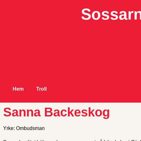
Sossarn
Hem
Troll
Sanna Backeskog
Yrke: Ombudsman