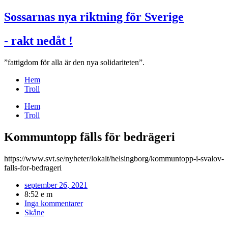
Sossarnas nya riktning för Sverige
- rakt nedåt !
”fattigdom för alla är den nya solidariteten”.
Hem
Troll
Hem
Troll
Kommuntopp fälls för bedrägeri
https://www.svt.se/nyheter/lokalt/helsingborg/kommuntopp-i-svalov-
falls-for-bedrageri
september 26, 2021
8:52 e m
Inga kommentarer
Skåne