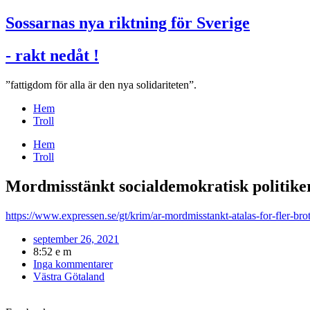
Sossarnas nya riktning för Sverige
- rakt nedåt !
”fattigdom för alla är den nya solidariteten”.
Hem
Troll
Hem
Troll
Mordmisstänkt socialdemokratisk politiker 
https://www.expressen.se/gt/krim/ar-mordmisstankt-atalas-for-fler-brot
september 26, 2021
8:52 e m
Inga kommentarer
Västra Götaland