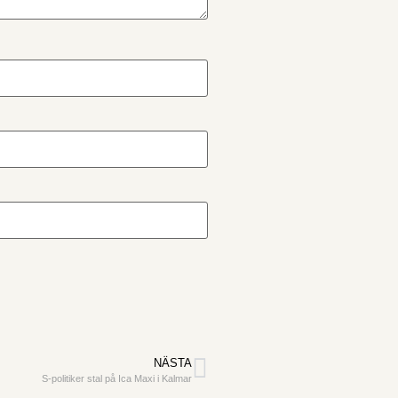
NÄSTA
S-politiker stal på Ica Maxi i Kalmar