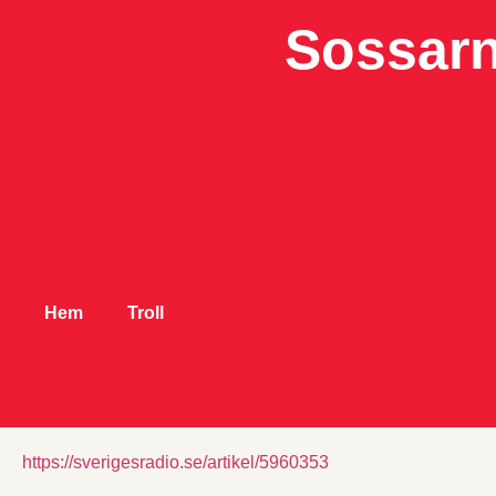
Sossarn
Hem
Troll
Socialdemokrat dömd p
https://sverigesradio.se/artikel/5960353