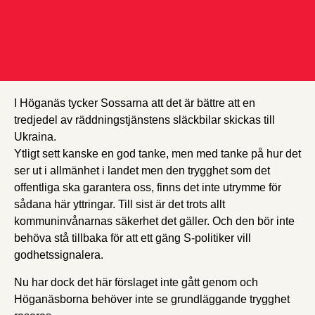
S i Höganäs vill
minska tryggheten för
invånarna
I Höganäs tycker Sossarna att det är bättre att en
tredjedel av räddningstjänstens släckbilar skickas till
Ukraina.
Ytligt sett kanske en god tanke, men med tanke på hur det
ser ut i allmänhet i landet men den trygghet som det
offentliga ska garantera oss, finns det inte utrymme för
sådana här yttringar. Till sist är det trots allt
kommuninvånarnas säkerhet det gäller. Och den bör inte
behöva stå tillbaka för att ett gäng S-politiker vill
godhetssignalera.
Nu har dock det här förslaget inte gått genom och
Höganäsborna behöver inte se grundläggande trygghet