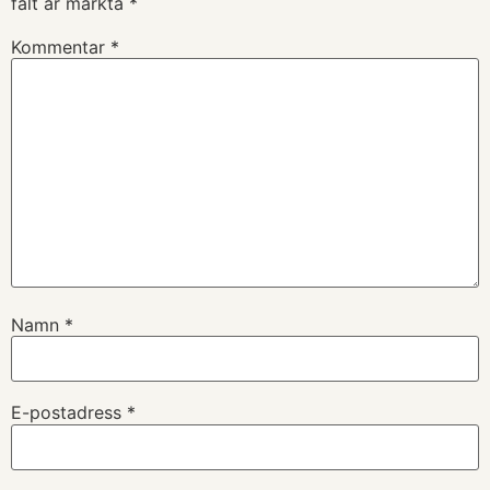
fält är märkta
*
Kommentar
*
Namn
*
E-postadress
*