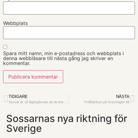
Webbplats
Spara mitt namn, min e-postadress och webbplats i
denna webbläsare till nästa gång jag skriver en
kommentar.
TIDIGARE
NÄSTA
Sossar är så lågbegåvade att de inte ens kan koka ägg….
Trollfabriken på Sveavägen 68
Sossarnas nya riktning för
Sverige