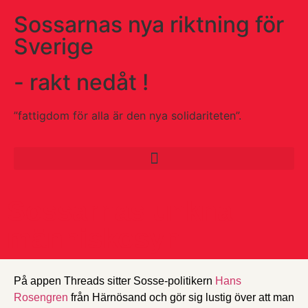
Sossarnas nya riktning för
Sverige
- rakt nedåt !
”fattigdom för alla är den nya solidariteten”.
Sossarnas unkna
människosyn
På appen Threads sitter Sosse-politikern
Hans
Rosengren
från Härnösand och gör sig lustig över att man