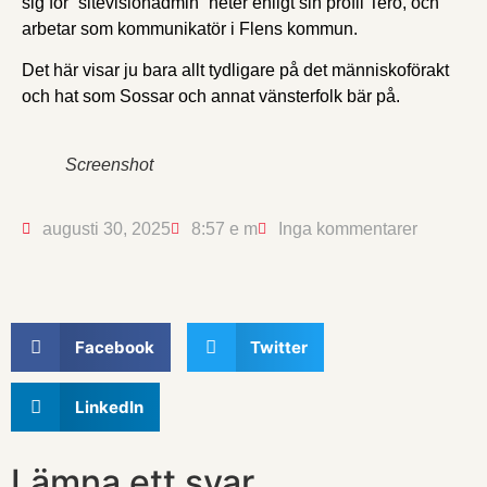
sig för ”sitevisionadmin” heter enligt sin profil Tero, och
arbetar som kommunikatör i Flens kommun.
Det här visar ju bara allt tydligare på det människoförakt
och hat som Sossar och annat vänsterfolk bär på.
Screenshot
augusti 30, 2025
8:57 e m
Inga kommentarer
Facebook
Twitter
LinkedIn
Lämna ett svar