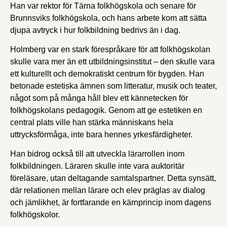
Han var rektor för Tärna folkhögskola och senare för
Brunnsviks folkhögskola, och hans arbete kom att sätta
djupa avtryck i hur folkbildning bedrivs än i dag.
Holmberg var en stark förespråkare för att folkhögskolan
skulle vara mer än ett utbildningsinstitut – den skulle vara
ett kulturellt och demokratiskt centrum för bygden. Han
betonade estetiska ämnen som litteratur, musik och teater,
något som på många håll blev ett kännetecken för
folkhögskolans pedagogik. Genom att ge estetiken en
central plats ville han stärka människans hela
uttrycksförmåga, inte bara hennes yrkesfärdigheter.
Han bidrog också till att utveckla lärarrollen inom
folkbildningen. Läraren skulle inte vara auktoritär
föreläsare, utan deltagande samtalspartner. Detta synsätt,
där relationen mellan lärare och elev präglas av dialog
och jämlikhet, är fortfarande en kärnprincip inom dagens
folkhögskolor.