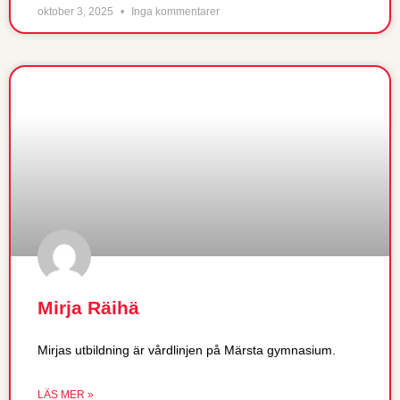
oktober 3, 2025
Inga kommentarer
Mirja Räihä
Mirjas utbildning är vårdlinjen på Märsta gymnasium.
LÄS MER »