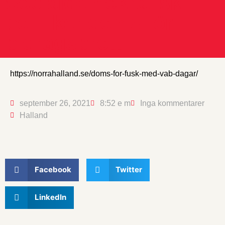
Socialdemokratisk
politiker döms för
bidragsbrott
https://norrahalland.se/doms-for-fusk-med-vab-dagar/
september 26, 2021
8:52 e m
Inga kommentarer
Halland
Facebook
Twitter
LinkedIn