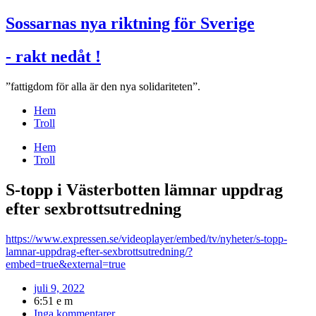
Sossarnas nya riktning för Sverige
- rakt nedåt !
”fattigdom för alla är den nya solidariteten”.
Hem
Troll
Hem
Troll
S-topp i Västerbotten lämnar uppdrag
efter sexbrottsutredning
https://www.expressen.se/videoplayer/embed/tv/nyheter/s-topp-
lamnar-uppdrag-efter-sexbrottsutredning/?
embed=true&external=true
juli 9, 2022
6:51 e m
Inga kommentarer