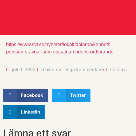
Sosse-politiker i
Borlänge avgår efter
korruptionsanklagelser
https://www.svt.se/nyheter/lokalt/dalarna/kenneth-
persson-s-avgar-som-socialnamndens-ordforande
juli 9, 2022
6:54 e m
Inga kommentarer
Dalarna
Facebook
Twitter
LinkedIn
Lämna ett svar