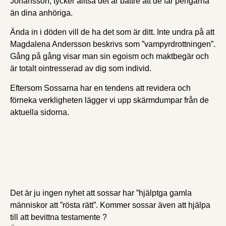
Johansson, tycker alltså det är bättre att de får pengarna
än dina anhöriga.
Ända in i döden vill de ha det som är ditt. Inte undra på att
Magdalena Andersson beskrivs som ”vampyrdrottningen”.
Gång på gång visar man sin egoism och maktbegär och
är totalt ointresserad av dig som individ.
Eftersom Sossarna har en tendens att revidera och
förneka verkligheten lägger vi upp skärmdumpar från de
aktuella sidorna.
Det är ju ingen nyhet att sossar har ”hjälptga gamla
människor att ”rösta rätt”. Kommer sossar även att hjälpa
till att bevittna testamente ?