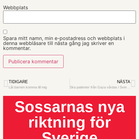
Webbplats
Spara mitt namn, min e-postadress och webbplats i
denna webbläsare till nästa gång jag skriver en
kommentar.
TIDIGARE
NÄSTA
Låt barnen komma till mig
Ska patienter från Gaza vårdas i Sverige ?
Sossarnas nya
riktning för
Sverige