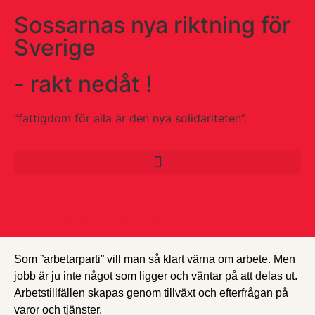
Sossarnas nya riktning för
Sverige
- rakt nedåt !
”fattigdom för alla är den nya solidariteten”.
Sossarna och jobben
Som ”arbetarparti” vill man så klart värna om arbete. Men
jobb är ju inte något som ligger och väntar på att delas ut.
Arbetstillfällen skapas genom tillväxt och efterfrågan på
varor och tjänster.