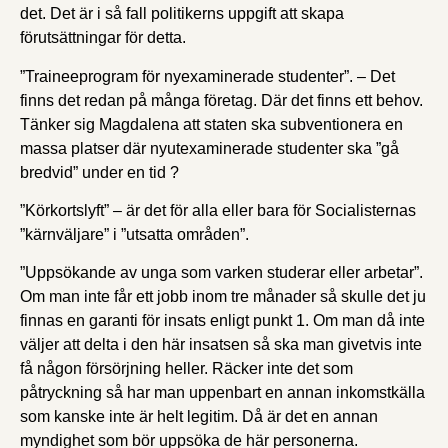
det. Det är i så fall politikerns uppgift att skapa
förutsättningar för detta.
”Traineeprogram för nyexaminerade studenter”. – Det
finns det redan på många företag. Där det finns ett behov.
Tänker sig Magdalena att staten ska subventionera en
massa platser där nyutexaminerade studenter ska ”gå
bredvid” under en tid ?
”Körkortslyft” – är det för alla eller bara för Socialisternas
”kärnväljare” i ”utsatta områden”.
”Uppsökande av unga som varken studerar eller arbetar”.
Om man inte får ett jobb inom tre månader så skulle det ju
finnas en garanti för insats enligt punkt 1. Om man då inte
väljer att delta i den här insatsen så ska man givetvis inte
få någon försörjning heller. Räcker inte det som
påtryckning så har man uppenbart en annan inkomstkälla
som kanske inte är helt legitim. Då är det en annan
myndighet som bör uppsöka de här personerna.