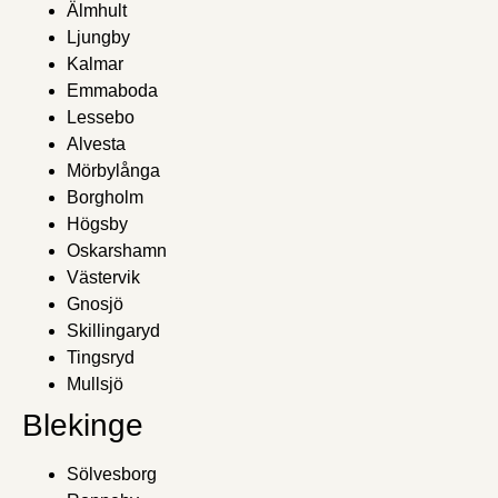
Älmhult
Ljungby
Kalmar
Emmaboda
Lessebo
Alvesta
Mörbylånga
Borgholm
Högsby
Oskarshamn
Västervik
Gnosjö
Skillingaryd
Tingsryd
Mullsjö
Blekinge
Sölvesborg