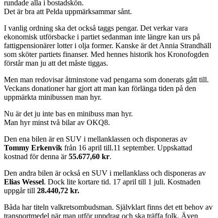
rundade alla i bostadskön.
Det är bra att Pelda uppmärksammar sånt.
I vanlig ordning ska det också taggs pengar. Det verkar vara
ekonomisk utförsbacke i partiet sedanman inte längre kan urs på
fattigpensionärer lotter i olja former. Kanske är det Annia Strandhäll
som sköter partiets finanser. Med hennes historik hos Kronofogden
förstår man ju att det måste tiggas.
Men man redovisar åtminstone vad pengarna som donerats gått till.
Veckans donationer har gjort att man kan förlänga tiden på den
uppmärkta minibussen man hyr.
Nu är det ju inte bas en minibuss man hyr.
Man hyr minst två bilar av OKQ8.
Den ena bilen är en SUV i mellanklassen och disponeras av
Tommy
Erkenvik
från 16 april till.11 september. Uppskattad
kostnad för denna är
55.677,60
kr
.
Den andra bilen är också en SUV i mellanklass och disponeras av
Elias
Wessel
. Dock lite kortare tid. 17 april till 1 juli. Kostnaden
uppgår till
28.440,72 kr.
Båda har titeln valkretsombudsman. Självklart finns det ett behov av
transportmedel när man utför uppdrag och ska träffa folk. Även