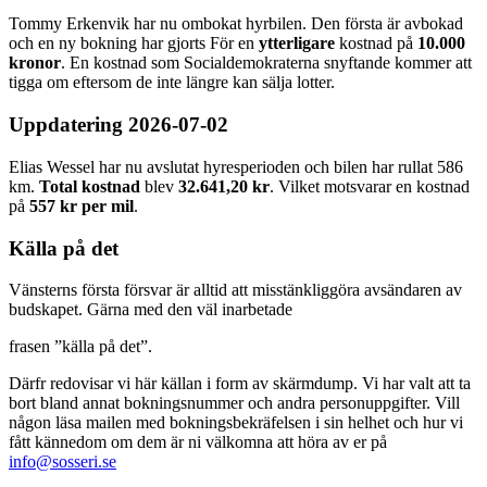
Tommy Erkenvik har nu ombokat hyrbilen. Den första är avbokad
och en ny bokning har gjorts För en
ytterligare
kostnad på
10.000
kronor
. En kostnad som Socialdemokraterna snyftande kommer att
tigga om eftersom de inte längre kan sälja lotter.
Uppdatering 2026-07-02
Elias Wessel har nu avslutat hyresperioden och bilen har rullat 586
km.
Total
kostnad
blev
32.641,20 kr
. Vilket motsvarar en kostnad
på
557
kr per mil
.
Källa på det
Vänsterns första försvar är alltid att misstänkliggöra avsändaren av
budskapet. Gärna med den väl inarbetade
frasen ”källa på det”.
Därfr redovisar vi här källan i form av skärmdump. Vi har valt att ta
bort bland annat bokningsnummer och andra personuppgifter. Vill
någon läsa mailen med bokningsbekräfelsen i sin helhet och hur vi
fått kännedom om dem är ni välkomna att höra av er på
info@sosseri.se