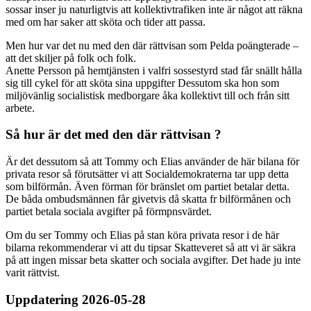
sossar inser ju naturligtvis att kollektivtrafiken inte är något att räkna
med om har saker att sköta och tider att passa.
Men hur var det nu med den där rättvisan som Pelda poängterade –
att det skiljer på folk och folk.
Anette Persson på hemtjänsten i valfri sossestyrd stad får snällt hålla
sig till cykel för att sköta sina uppgifter Dessutom ska hon som
miljövänlig socialistisk medborgare åka kollektivt till och från sitt
arbete.
Så hur är det med den där rättvisan ?
Är det dessutom så att Tommy och Elias använder de här bilana för
privata resor så förutsätter vi att Socialdemokraterna tar upp detta
som bilförmån. Även förman för bränslet om partiet betalar detta.
De båda ombudsmännen får givetvis då skatta fr bilförmånen och
partiet betala sociala avgifter på förmpnsvärdet.
Om du ser Tommy och Elias på stan köra privata resor i de här
bilarna rekommenderar vi att du tipsar Skatteveret så att vi är säkra
på att ingen missar beta skatter och sociala avgifter. Det hade ju inte
varit rättvist.
Uppdatering 2026-05-28