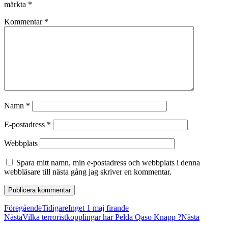
märkta
*
Kommentar
*
Namn
*
E-postadress
*
Webbplats
Spara mitt namn, min e-postadress och webbplats i denna
webbläsare till nästa gång jag skriver en kommentar.
Föregående
Tidigare
Inget 1 maj firande
Nästa
Vilka terroristkopplingar har Pelda Qaso Knapp ?
Nästa