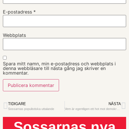
E-postadress
*
Webbplats
Spara mitt namn, min e-postadress och webbplats i
denna webbläsare till nästa gång jag skriver en
kommentar.
TIDIGARE
NÄSTA
Sossarnas populistiska uttalande
Vem är egentligen ett hot mot demokratin ?
Sossarnas nya