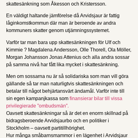
skattesänkning som Åkesson och Kristersson.
En väldigt haltande jämförelse då Arvidsjaur är fattig
låginkomstkommun där man är beroende av andra
kommuners skatter genom utjämningssystemet.
Varför tar man bara upp skattesänkningen för Ulf och
Kimmie ? Magdalena Andersson, Olle Thorell, Ola Möller,
Morgan Johansson Jonas Attenius och alla andra sossar
på samma nivå har fått lika mycket i skattesänkning.
Men om sossarna nu är så solidariska som man vill göra
gällande så tar man naturligtvis skattesänkningen och
betalar till något behjärtansvärt ändamål. Varför inte till
sin egen kampanjkassa som
finansierar bilar till vissa
privilegierade ”ombudsmän”.
Oavsett skattesänkningar så är det en enorm skillnad på
bidragsberoende Arvidsjaurbo och en politiker i
Stockholm – oavsett partitillhörighet.
Hur många småbarnsmammor i en lägenhet i Arvidsjaur